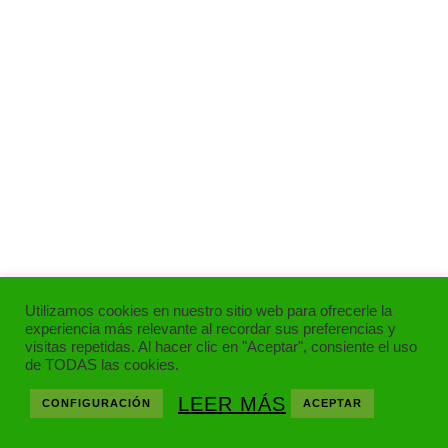
Utilizamos cookies en nuestro sitio web para ofrecerle la
experiencia más relevante al recordar sus preferencias y
visitas repetidas. Al hacer clic en "Aceptar", consiente el uso
de TODAS las cookies.
LEER MÁS
CONFIGURACIÓN
ACEPTAR