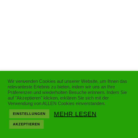
Wir verwenden Cookies auf unserer Website, um Ihnen das
relevanteste Erlebnis zu bieten, indem wir uns an Ihre
Präferenzen und wiederholten Besuche erinnern. Indem Sie
auf "Akzeptieren" klicken, erklären Sie sich mit der
Verwendung von ALLEN Cookies einverstanden.
MEHR LESEN
EINSTELLUNGEN
AKZEPTIEREN