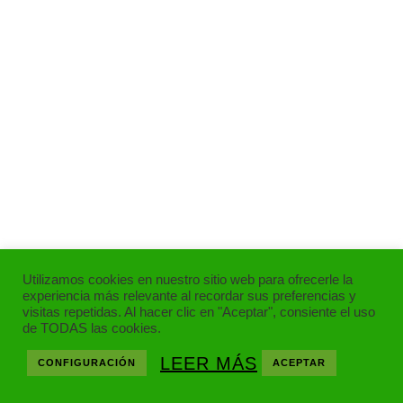
Utilizamos cookies en nuestro sitio web para ofrecerle la
experiencia más relevante al recordar sus preferencias y
visitas repetidas. Al hacer clic en "Aceptar", consiente el uso
de TODAS las cookies.
LEER MÁS
CONFIGURACIÓN
ACEPTAR